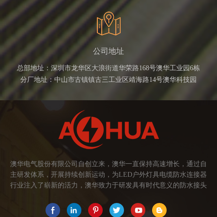
公司地址
总部地址：深圳市龙华区大浪街道华荣路168号澳华工业园6栋
分厂地址：中山市古镇镇古三工业区靖海路14号澳华科技园
澳华电气股份有限公司自创立来，澳华一直保持高速增长，通过自
主研发体系，开展持续创新运动，为LED户外灯具电缆防水连接器
行业注入了崭新的活力，澳华致力于研发具有时代意义的防水接头
连接器产品。产品应用范围涉及城市亮化、智慧路灯、庭院灯、植
物生长灯、高铁动车、养殖畜牧、水族设备、发热瓷砖、船舶、油