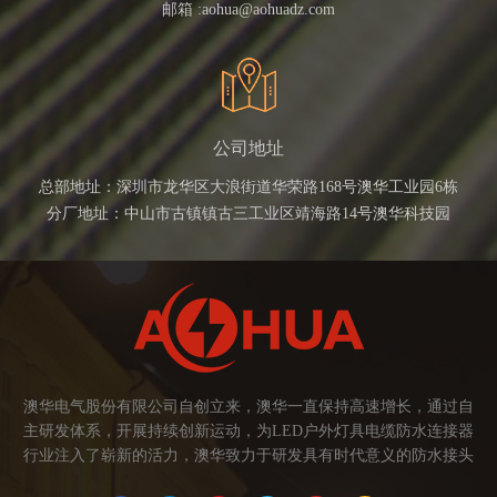
邮箱 :
aohua@aohuadz.com
公司地址
总部地址：深圳市龙华区大浪街道华荣路168号澳华工业园6栋
分厂地址：中山市古镇镇古三工业区靖海路14号澳华科技园
澳华电气股份有限公司自创立来，澳华一直保持高速增长，通过自
主研发体系，开展持续创新运动，为LED户外灯具电缆防水连接器
行业注入了崭新的活力，澳华致力于研发具有时代意义的防水接头
连接器产品。产品应用范围涉及城市亮化、智慧路灯、庭院灯、植