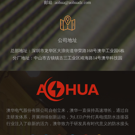
邮箱 :
aohua@aohuadz.com
公司地址
总部地址：深圳市龙华区大浪街道华荣路168号澳华工业园6栋
分厂地址：中山市古镇镇古三工业区靖海路14号澳华科技园
澳华电气股份有限公司自创立来，澳华一直保持高速增长，通过自
主研发体系，开展持续创新运动，为LED户外灯具电缆防水连接器
行业注入了崭新的活力，澳华致力于研发具有时代意义的防水接头
连接器产品。产品应用范围涉及城市亮化、智慧路灯、庭院灯、植