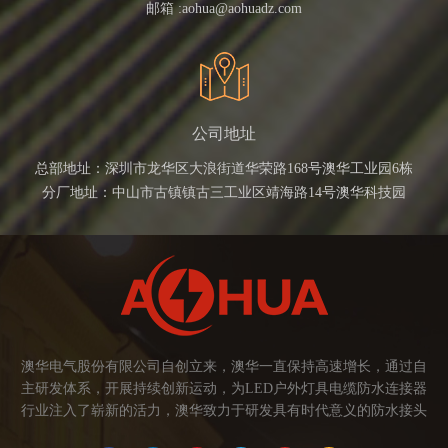
邮箱 :
aohua@aohuadz.com
公司地址
总部地址：深圳市龙华区大浪街道华荣路168号澳华工业园6栋
分厂地址：中山市古镇镇古三工业区靖海路14号澳华科技园
澳华电气股份有限公司自创立来，澳华一直保持高速增长，通过自
主研发体系，开展持续创新运动，为LED户外灯具电缆防水连接器
行业注入了崭新的活力，澳华致力于研发具有时代意义的防水接头
连接器产品。产品应用范围涉及城市亮化、智慧路灯、庭院灯、植