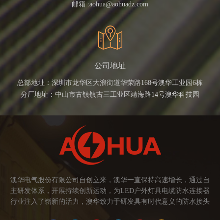
邮箱 :
aohua@aohuadz.com
公司地址
总部地址：深圳市龙华区大浪街道华荣路168号澳华工业园6栋
分厂地址：中山市古镇镇古三工业区靖海路14号澳华科技园
澳华电气股份有限公司自创立来，澳华一直保持高速增长，通过自
主研发体系，开展持续创新运动，为LED户外灯具电缆防水连接器
行业注入了崭新的活力，澳华致力于研发具有时代意义的防水接头
连接器产品。产品应用范围涉及城市亮化、智慧路灯、庭院灯、植