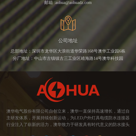
邮箱 :
aohua@aohuadz.com
公司地址
总部地址：深圳市龙华区大浪街道华荣路168号澳华工业园6栋
分厂地址：中山市古镇镇古三工业区靖海路14号澳华科技园
澳华电气股份有限公司自创立来，澳华一直保持高速增长，通过自
主研发体系，开展持续创新运动，为LED户外灯具电缆防水连接器
行业注入了崭新的活力，澳华致力于研发具有时代意义的防水接头
连接器产品。产品应用范围涉及城市亮化、智慧路灯、庭院灯、植