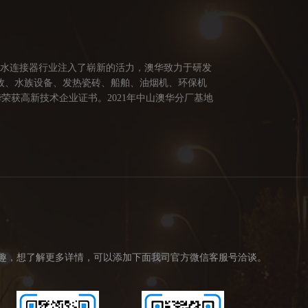
防水连接器行业注入了崭新的活力，澳华致力于研发
牧、水族设备、发热瓷砖、船舶、油烟机、环保机
荣获高新技术企业证书。2021年中山澳华分厂基地
供多方面的连接解决方案，让澳华连接器更好的服务
创造价值。 我们的价值观： 1、不断专研高端技
趣，想了解更多详情，可以添加下面我司官方微信客服号洽谈。