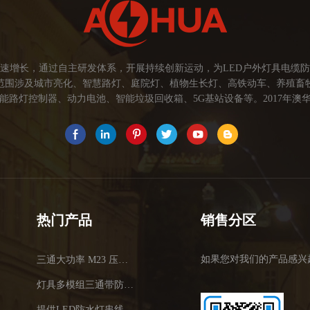
速增长，通过自主研发体系，开展持续创新运动，为LED户外灯具电缆
范围涉及城市亮化、智慧路灯、庭院灯、植物生长灯、高铁动车、养殖畜
路灯控制器、动力电池、智能垃圾回收箱、5G基站设备等。2017年澳华
为本，坚持创新，以市场为导向开发具有品质的线缆连接器产品，为客户提
关注市场发展，紧握客户的需求，提供有价值的线缆连接器解决方案，为客户
术，提高行业技术水平...
热门产品
销售分区
如果您对我们的产品感兴
三通大功率 M23 压接2.5平方
灯具多模组三通带防水插头
提供LED防水灯串线E27报价