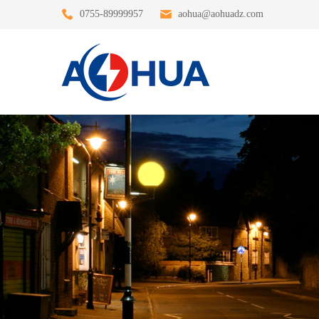
0755-89999957
aohua@aohuadz.com