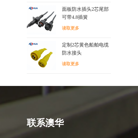
面板防水插头2芯尾部
可带4.8插簧
读取更多
定制2芯黄色船舶电缆
防水接头
读取更多
联系澳华