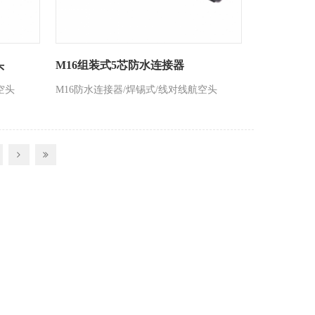
头
M16组装式5芯防水连接器
空头
M16防水连接器/焊锡式/线对线航空头