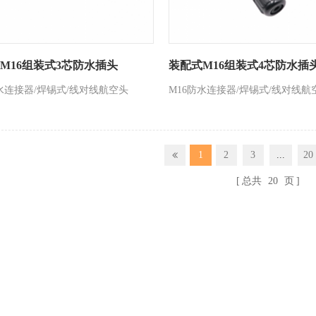
M16组装式3芯防水插头
装配式M16组装式4芯防水插
防水连接器/焊锡式/线对线航空头
M16防水连接器/焊锡式/线对线航
1
2
3
...
20
总共
20
页