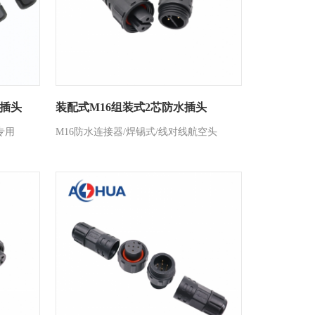
插头
装配式M16组装式2芯防水插头
专用
M16防水连接器/焊锡式/线对线航空头