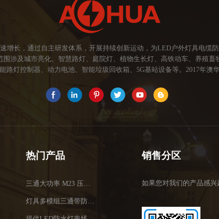
速增长，通过自主研发体系，开展持续创新运动，为LED户外灯具电缆
范围涉及城市亮化、智慧路灯、庭院灯、植物生长灯、高铁动车、养殖畜
路灯控制器、动力电池、智能垃圾回收箱、5G基站设备等。2017年澳华
为本，坚持创新，以市场为导向开发具有品质的线缆连接器产品，为客户提
关注市场发展，紧握客户的需求，提供有价值的线缆连接器解决方案，为客户
术，提高行业技术水平...
热门产品
销售分区
如果您对我们的产品感兴
三通大功率 M23 压接2.5平方
灯具多模组三通带防水插头
提供LED防水灯串线E27报价