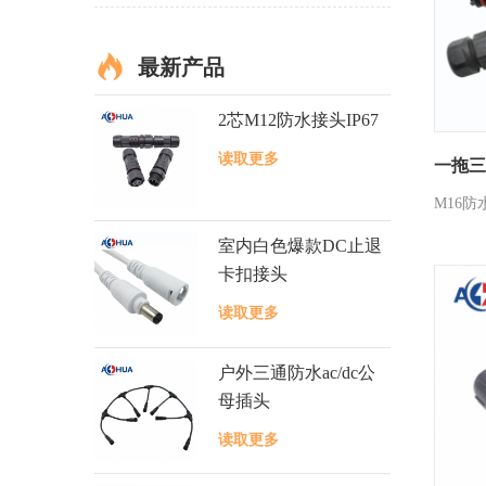
最新产品
2芯M12防水接头IP67
读取更多
一拖三
M16防
室内白色爆款DC止退
卡扣接头
读取更多
户外三通防水ac/dc公
母插头
读取更多