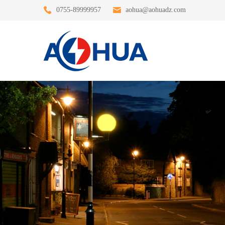
0755-89999957
aohua@aohuadz.com