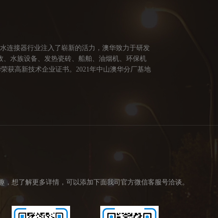
防水连接器行业注入了崭新的活力，澳华致力于研发
牧、水族设备、发热瓷砖、船舶、油烟机、环保机
荣获高新技术企业证书。2021年中山澳华分厂基地
供多方面的连接解决方案，让澳华连接器更好的服务
创造价值。 我们的价值观： 1、不断专研高端技
趣，想了解更多详情，可以添加下面我司官方微信客服号洽谈。