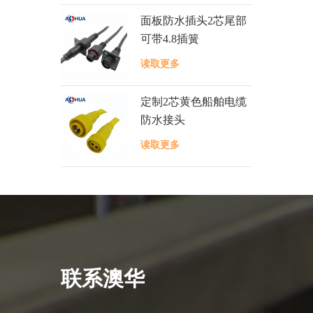
面板防水插头2芯尾部
可带4.8插簧
读取更多
定制2芯黄色船舶电缆
防水接头
读取更多
联系澳华