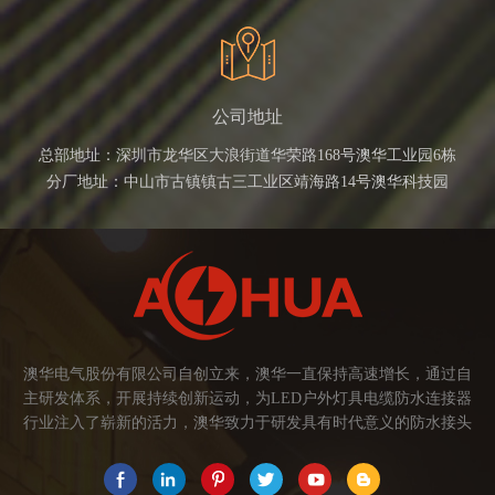
公司地址
总部地址：深圳市龙华区大浪街道华荣路168号澳华工业园6栋
分厂地址：中山市古镇镇古三工业区靖海路14号澳华科技园
澳华电气股份有限公司自创立来，澳华一直保持高速增长，通过自
主研发体系，开展持续创新运动，为LED户外灯具电缆防水连接器
行业注入了崭新的活力，澳华致力于研发具有时代意义的防水接头
连接器产品。产品应用范围涉及城市亮化、智慧路灯、庭院灯、植
物生长灯、高铁动车、养殖畜牧、水族设备、发热瓷砖、船舶、油