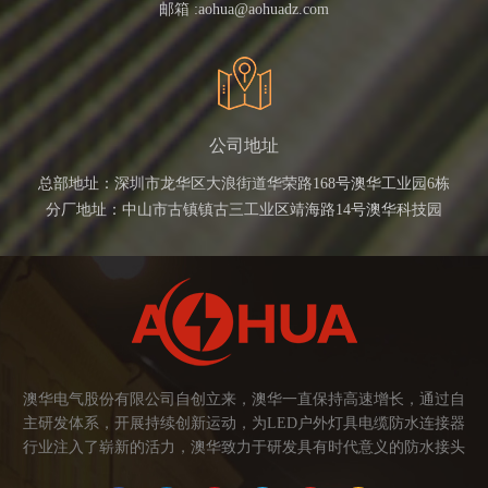
邮箱 :
aohua@aohuadz.com
公司地址
总部地址：深圳市龙华区大浪街道华荣路168号澳华工业园6栋
分厂地址：中山市古镇镇古三工业区靖海路14号澳华科技园
澳华电气股份有限公司自创立来，澳华一直保持高速增长，通过自
主研发体系，开展持续创新运动，为LED户外灯具电缆防水连接器
行业注入了崭新的活力，澳华致力于研发具有时代意义的防水接头
连接器产品。产品应用范围涉及城市亮化、智慧路灯、庭院灯、植