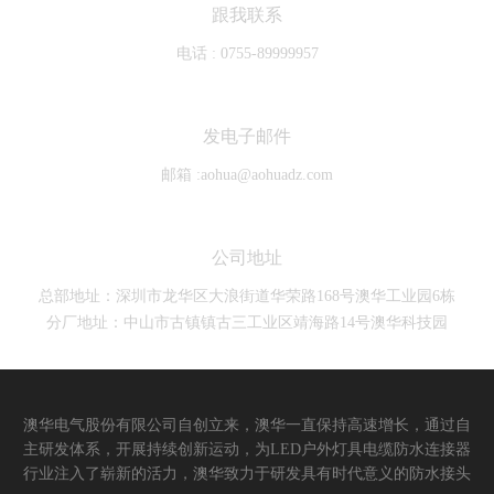
跟我联系
电话 :
0755-89999957
发电子邮件
邮箱 :
aohua@aohuadz.com
公司地址
总部地址：深圳市龙华区大浪街道华荣路168号澳华工业园6栋
分厂地址：中山市古镇镇古三工业区靖海路14号澳华科技园
澳华电气股份有限公司自创立来，澳华一直保持高速增长，通过自
主研发体系，开展持续创新运动，为LED户外灯具电缆防水连接器
行业注入了崭新的活力，澳华致力于研发具有时代意义的防水接头