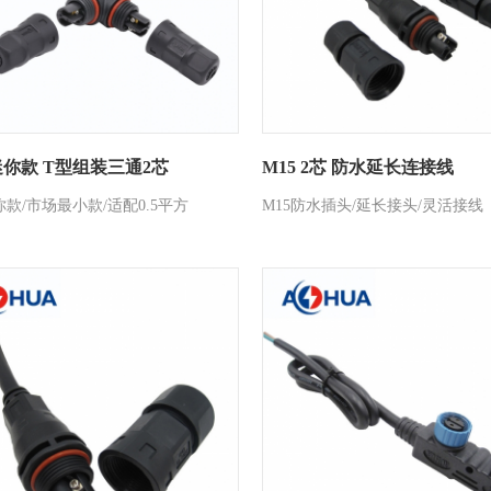
 迷你款 T型组装三通2芯
M15 2芯 防水延长连接线
你款/市场最小款/适配0.5平方
M15防水插头/延长接头/灵活接线