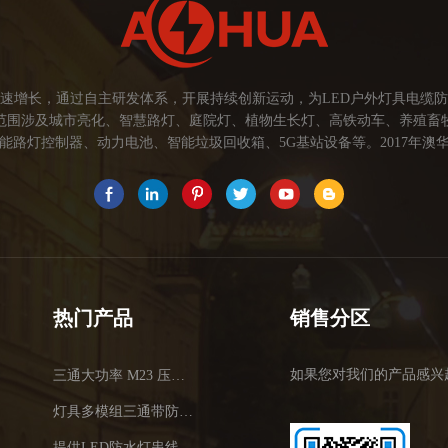
速增长，通过自主研发体系，开展持续创新运动，为LED户外灯具电缆
范围涉及城市亮化、智慧路灯、庭院灯、植物生长灯、高铁动车、养殖畜
路灯控制器、动力电池、智能垃圾回收箱、5G基站设备等。2017年澳华
为本，坚持创新，以市场为导向开发具有品质的线缆连接器产品，为客户提
关注市场发展，紧握客户的需求，提供有价值的线缆连接器解决方案，为客户
术，提高行业技术水平...
热门产品
销售分区
如果您对我们的产品感兴
三通大功率 M23 压接2.5平方
灯具多模组三通带防水插头
提供LED防水灯串线E27报价