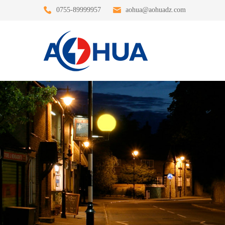
0755-89999957
aohua@aohuadz.com