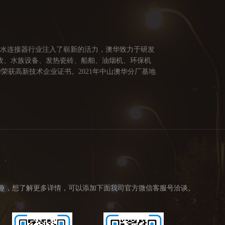
防水连接器行业注入了崭新的活力，澳华致力于研发
牧、水族设备、发热瓷砖、船舶、油烟机、环保机
荣获高新技术企业证书。2021年中山澳华分厂基地
供多方面的连接解决方案，让澳华连接器更好的服务
创造价值。 我们的价值观： 1、不断专研高端技
趣，想了解更多详情，可以添加下面我司官方微信客服号洽谈。