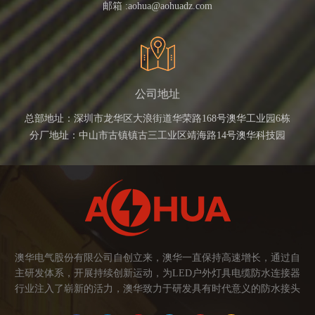
邮箱 :
aohua@aohuadz.com
公司地址
总部地址：深圳市龙华区大浪街道华荣路168号澳华工业园6栋
分厂地址：中山市古镇镇古三工业区靖海路14号澳华科技园
澳华电气股份有限公司自创立来，澳华一直保持高速增长，通过自
主研发体系，开展持续创新运动，为LED户外灯具电缆防水连接器
行业注入了崭新的活力，澳华致力于研发具有时代意义的防水接头
连接器产品。产品应用范围涉及城市亮化、智慧路灯、庭院灯、植