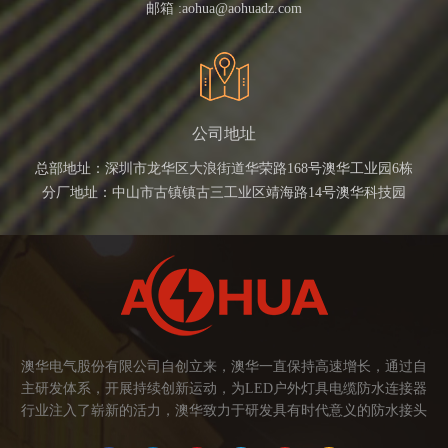
邮箱 :
aohua@aohuadz.com
公司地址
总部地址：深圳市龙华区大浪街道华荣路168号澳华工业园6栋
分厂地址：中山市古镇镇古三工业区靖海路14号澳华科技园
澳华电气股份有限公司自创立来，澳华一直保持高速增长，通过自
主研发体系，开展持续创新运动，为LED户外灯具电缆防水连接器
行业注入了崭新的活力，澳华致力于研发具有时代意义的防水接头
连接器产品。产品应用范围涉及城市亮化、智慧路灯、庭院灯、植