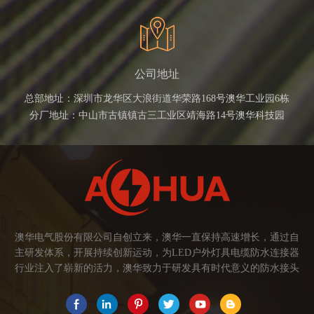
公司地址
总部地址：深圳市龙华区大浪街道华荣路168号澳华工业园6栋
分厂地址：中山市古镇镇古三工业区靖海路14号澳华科技园
澳华电气股份有限公司自创立来，澳华一直保持高速增长，通过自
主研发体系，开展持续创新运动，为LED户外灯具电缆防水连接器
行业注入了崭新的活力，澳华致力于研发具有时代意义的防水接头
连接器产品。产品应用范围涉及城市亮化、智慧路灯、庭院灯、植
物生长灯、高铁动车、养殖畜牧、水族设备、发热瓷砖、船舶、油