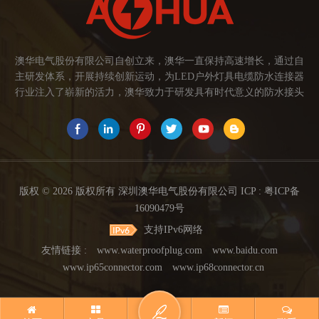
澳华电气股份有限公司自创立来，澳华一直保持高速增长，通过自
主研发体系，开展持续创新运动，为LED户外灯具电缆防水连接器
行业注入了崭新的活力，澳华致力于研发具有时代意义的防水接头
连接器产品。产品应用范围涉及城市亮化、智慧路灯、庭院灯、植
物生长灯、高铁动车、养殖畜牧、水族设备、发热瓷砖、船舶、油
烟机、环保机械、医疗保健设备、捕鱼集鱼灯、汽车大灯、太阳能
路灯控制器、动力电池、智能垃圾回收箱、5G基站设备等。2017年
澳华荣获高新技术企业证书。2021年中山澳华分厂基地成立。 我们
的愿景： 我们注重产品品质，以人为本，坚持创新，以市场为导向
版权 © 2026 版权所有 深圳澳华电气股份有限公司 ICP :
粤ICP备
开发具有品质的线缆连接器产品，为客户提供多方面的连接解决方
16090479号
案，让澳华连接器更好的服务于世界，让线缆更可靠的连接。 我们
支持IPv6网络
的使命： 关注市场发展，紧握客户的需求，提供有价值的线缆连接
器解决方案，为客户创造价值。 我们的价值观： 1、不断专研高端
友情链接 :
www.waterproofplug.com
www.baidu.com
技术，提高行业技术水平...
www.ip65connector.com
www.ip68connector.cn