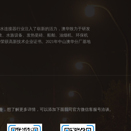
防水连接器行业注入了崭新的活力，澳华致力于研发
牧、水族设备、发热瓷砖、船舶、油烟机、环保机
荣获高新技术企业证书。2021年中山澳华分厂基地
供多方面的连接解决方案，让澳华连接器更好的服务
创造价值。 我们的价值观： 1、不断专研高端技
趣，想了解更多详情，可以添加下面我司官方微信客服号洽谈。