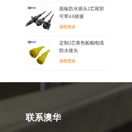
面板防水插头2芯尾部
可带4.8插簧
读取更多
定制2芯黄色船舶电缆
防水接头
读取更多
联系澳华