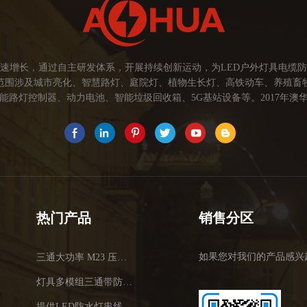
速增长，通过自主研发体系，开展持续创新运动，为LED户外灯具电缆
范围涉及城市亮化、智慧路灯、庭院灯、植物生长灯、高铁动车、养殖畜
路灯控制器、动力电池、智能垃圾回收箱、5G基站设备等。2017年澳华
为本，坚持创新，以市场为导向开发具有品质的线缆连接器产品，为客户提
关注市场发展，紧握客户的需求，提供有价值的线缆连接器解决方案，为客户
术，提高行业技术水平...
热门产品
销售分区
如果您对我们的产品感兴
三通大功率 M23 压接2.5平方
灯具多模组三通带防水插头
提供LED防水灯串线E27报价