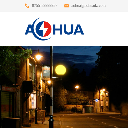
0755-89999957
aohua@aohuadz.com