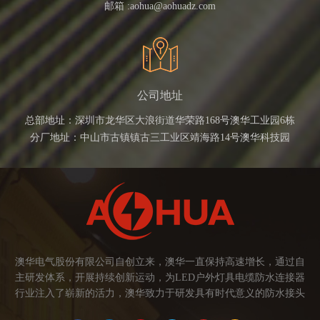
邮箱 :
aohua@aohuadz.com
公司地址
总部地址：深圳市龙华区大浪街道华荣路168号澳华工业园6栋
分厂地址：中山市古镇镇古三工业区靖海路14号澳华科技园
澳华电气股份有限公司自创立来，澳华一直保持高速增长，通过自
主研发体系，开展持续创新运动，为LED户外灯具电缆防水连接器
行业注入了崭新的活力，澳华致力于研发具有时代意义的防水接头
连接器产品。产品应用范围涉及城市亮化、智慧路灯、庭院灯、植