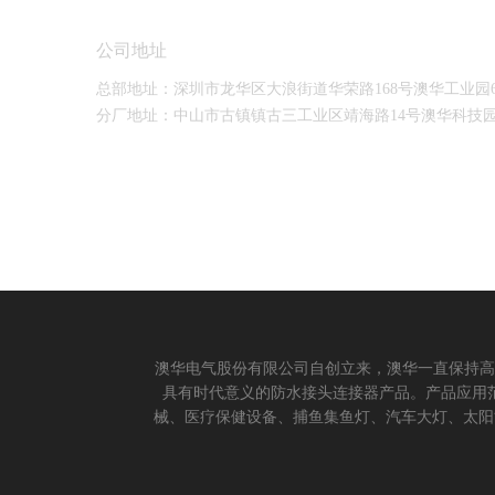
公司地址
总部地址：深圳市龙华区大浪街道华荣路168号澳华工业园
分厂地址：中山市古镇镇古三工业区靖海路14号澳华科技
澳华电气股份有限公司自创立来，澳华一直保持高
具有时代意义的防水接头连接器产品。产品应用
械、医疗保健设备、捕鱼集鱼灯、汽车大灯、太阳能
成立。 我们的愿景： 我们注重产品品质，以人
于世界，让线缆更可靠的连接。 我们的使命： 