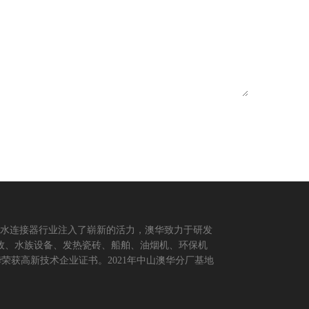
防水连接器行业注入了崭新的活力，澳华致力于研发
牧、水族设备、发热瓷砖、船舶、油烟机、环保机
荣获高新技术企业证书。2021年中山澳华分厂基地
供多方面的连接解决方案，让澳华连接器更好的服务
创造价值。 我们的价值观： 1、不断专研高端技