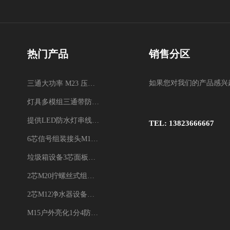
热门产品
销售分区
如果您对我们的产品感兴
三通大功率 M23 压接2.5平方
灯具多模组三通带防水插头
提供LED防水灯串线E27报价
TEL: 13823666667
6芯信号组装接头M12防水插头
垃圾箱设备3芯面板M25防水插头
2芯M20拧螺丝式组装防水接头
2芯M12净水器设备防水插头
M15户外亮化1分4防水接头