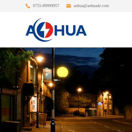
0755-89999957
aohua@aohuadz.com