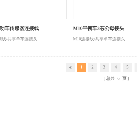
电动车传感器连接线
M10平衡车3芯公母接头
连接线/共享单车连接头
M10连接线/共享单车连接头
1
2
3
4
5
总共
6
页