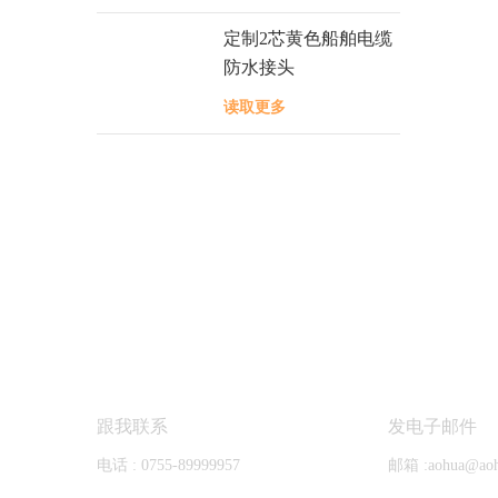
定制2芯黄色船舶电缆
防水接头
读取更多
联系澳华
跟我联系
发电子邮件
电话 :
0755-89999957
邮箱 :
aohua@ao