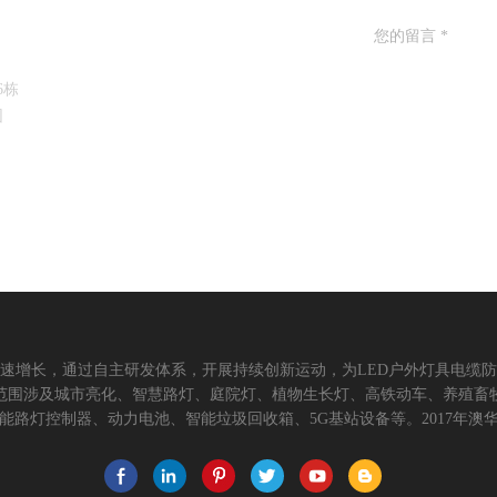
6栋
园
速增长，通过自主研发体系，开展持续创新运动，为LED户外灯具电缆
范围涉及城市亮化、智慧路灯、庭院灯、植物生长灯、高铁动车、养殖畜
路灯控制器、动力电池、智能垃圾回收箱、5G基站设备等。2017年澳华
为本，坚持创新，以市场为导向开发具有品质的线缆连接器产品，为客户提
关注市场发展，紧握客户的需求，提供有价值的线缆连接器解决方案，为客户
术，提高行业技术水平...