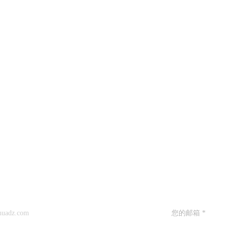
留言
如果您对我们的产品
您。
huadz.com