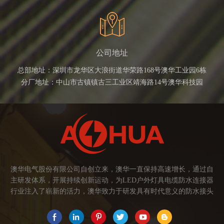
公司地址
总部地址：深圳市龙华区大浪街道华荣路168号澳华工业园6栋
分厂地址：中山市古镇镇古三工业区靖海路14号澳华科技园
澳华电气股份有限公司自创立来，澳华一直保持高速增长，通过自
主研发体系，开展持续创新运动，为LED户外灯具电缆防水连接器
行业注入了崭新的活力，澳华致力于研发具有时代意义的防水接头
连接器产品。产品应用范围涉及城市亮化、智慧路灯、庭院灯、植
物生长灯、高铁动车、养殖畜牧、水族设备、发热瓷砖、船舶、油