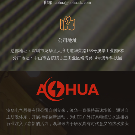
邮箱 :
aohua@aohuadz.com
公司地址
总部地址：深圳市龙华区大浪街道华荣路168号澳华工业园6栋
分厂地址：中山市古镇镇古三工业区靖海路14号澳华科技园
澳华电气股份有限公司自创立来，澳华一直保持高速增长，通过自
主研发体系，开展持续创新运动，为LED户外灯具电缆防水连接器
行业注入了崭新的活力，澳华致力于研发具有时代意义的防水接头
连接器产品。产品应用范围涉及城市亮化、智慧路灯、庭院灯、植