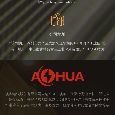
邮箱 :
aohua@aohuadz.com
公司地址
总部地址：深圳市龙华区大浪街道华荣路168号澳华工业园6栋
分厂地址：中山市古镇镇古三工业区靖海路14号澳华科技园
澳华电气股份有限公司自创立来，澳华一直保持高速增长，通过自
主研发体系，开展持续创新运动，为LED户外灯具电缆防水连接器
行业注入了崭新的活力，澳华致力于研发具有时代意义的防水接头
连接器产品。产品应用范围涉及城市亮化、智慧路灯、庭院灯、植