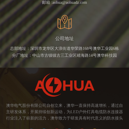
邮箱 :
aohua@aohuadz.com
公司地址
总部地址：深圳市龙华区大浪街道华荣路168号澳华工业园6栋
分厂地址：中山市古镇镇古三工业区靖海路14号澳华科技园
澳华电气股份有限公司自创立来，澳华一直保持高速增长，通过自
主研发体系，开展持续创新运动，为LED户外灯具电缆防水连接器
行业注入了崭新的活力，澳华致力于研发具有时代意义的防水接头
连接器产品。产品应用范围涉及城市亮化、智慧路灯、庭院灯、植