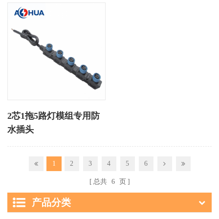
2芯1拖5路灯模组专用防
水插头
1
2
3
4
5
6
总共
6
页
产品分类