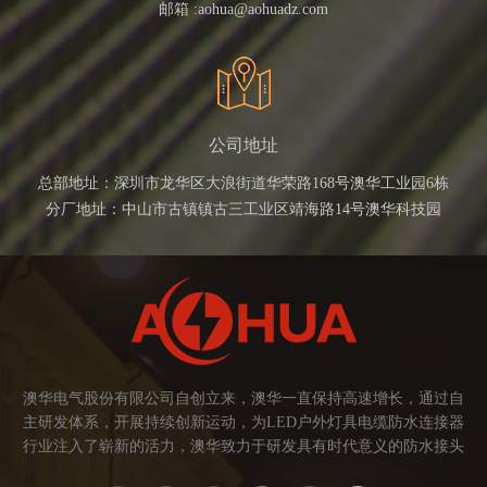
邮箱 :
aohua@aohuadz.com
公司地址
总部地址：深圳市龙华区大浪街道华荣路168号澳华工业园6栋
分厂地址：中山市古镇镇古三工业区靖海路14号澳华科技园
澳华电气股份有限公司自创立来，澳华一直保持高速增长，通过自
主研发体系，开展持续创新运动，为LED户外灯具电缆防水连接器
行业注入了崭新的活力，澳华致力于研发具有时代意义的防水接头
连接器产品。产品应用范围涉及城市亮化、智慧路灯、庭院灯、植