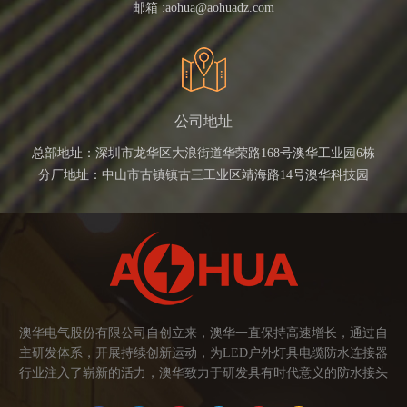
邮箱 :
aohua@aohuadz.com
公司地址
总部地址：深圳市龙华区大浪街道华荣路168号澳华工业园6栋
分厂地址：中山市古镇镇古三工业区靖海路14号澳华科技园
澳华电气股份有限公司自创立来，澳华一直保持高速增长，通过自
主研发体系，开展持续创新运动，为LED户外灯具电缆防水连接器
行业注入了崭新的活力，澳华致力于研发具有时代意义的防水接头
连接器产品。产品应用范围涉及城市亮化、智慧路灯、庭院灯、植