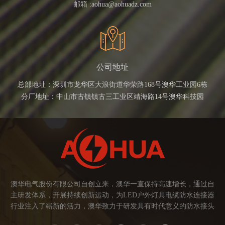
邮箱 :
aohua@aohuadz.com
公司地址
总部地址：深圳市龙华区大浪街道华荣路168号澳华工业园6栋
分厂地址：中山市古镇镇古三工业区靖海路14号澳华科技园
澳华电气股份有限公司自创立来，澳华一直保持高速增长，通过自
主研发体系，开展持续创新运动，为LED户外灯具电缆防水连接器
行业注入了崭新的活力，澳华致力于研发具有时代意义的防水接头
连接器产品。产品应用范围涉及城市亮化、智慧路灯、庭院灯、植