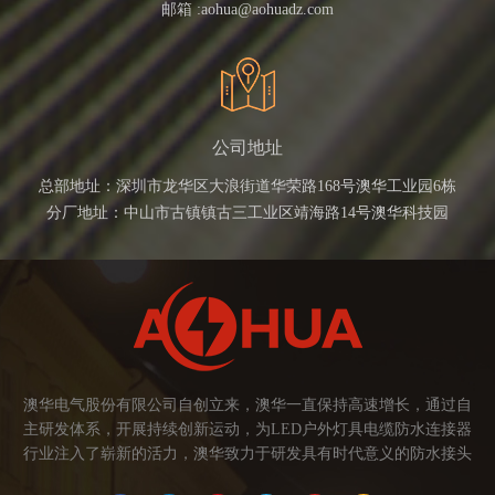
邮箱 :
aohua@aohuadz.com
公司地址
总部地址：深圳市龙华区大浪街道华荣路168号澳华工业园6栋
分厂地址：中山市古镇镇古三工业区靖海路14号澳华科技园
澳华电气股份有限公司自创立来，澳华一直保持高速增长，通过自
主研发体系，开展持续创新运动，为LED户外灯具电缆防水连接器
行业注入了崭新的活力，澳华致力于研发具有时代意义的防水接头
连接器产品。产品应用范围涉及城市亮化、智慧路灯、庭院灯、植