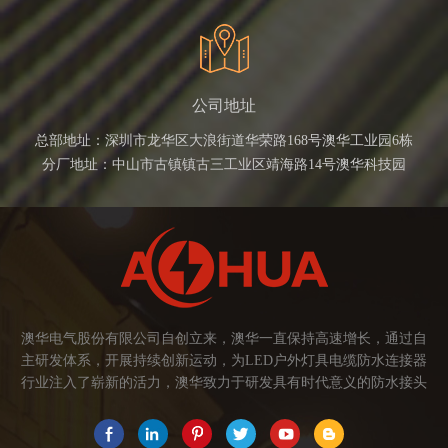
公司地址
总部地址：深圳市龙华区大浪街道华荣路168号澳华工业园6栋
分厂地址：中山市古镇镇古三工业区靖海路14号澳华科技园
澳华电气股份有限公司自创立来，澳华一直保持高速增长，通过自
主研发体系，开展持续创新运动，为LED户外灯具电缆防水连接器
行业注入了崭新的活力，澳华致力于研发具有时代意义的防水接头
连接器产品。产品应用范围涉及城市亮化、智慧路灯、庭院灯、植
物生长灯、高铁动车、养殖畜牧、水族设备、发热瓷砖、船舶、油