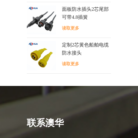
面板防水插头2芯尾部
可带4.8插簧
读取更多
定制2芯黄色船舶电缆
防水接头
读取更多
联系澳华