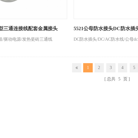
型三通连接线配套金属接头
5521公母防水接头DC防水插
组/驱动电源/发热瓷砖三通线
DC防水插头/DC/AC防水线/公母d
1
2
3
4
5
总共
5
页