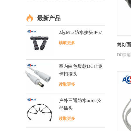
最新产品
2芯M12防水接头IP67
读取更多
筒灯面
DC快速
室内白色爆款DC止退
卡扣接头
读取更多
户外三通防水ac/dc公
母插头
读取更多