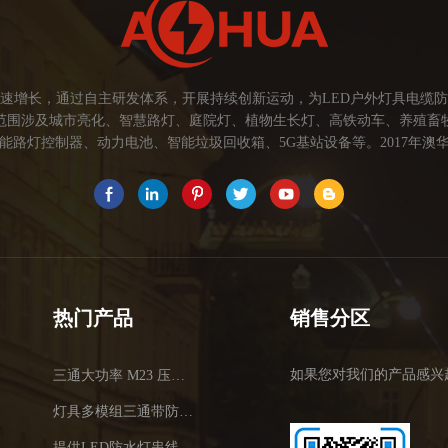
速增长，通过自主研发体系，开展持续创新运动，为LED户外灯具电缆
范围涉及城市亮化、智慧路灯、庭院灯、植物生长灯、高铁动车、养殖畜
路灯控制器、动力电池、智能垃圾回收箱、5G基站设备等。2017年澳华
为本，坚持创新，以市场为导向开发具有品质的线缆连接器产品，为客户提
关注市场发展，紧握客户的需求，提供有价值的线缆连接器解决方案，为客户
术，提高行业技术水平...
热门产品
销售分区
如果您对我们的产品感兴
三通大功率 M23 压接2.5平方
灯具多模组三通带防水插头
提供LED防水灯串线E27报价