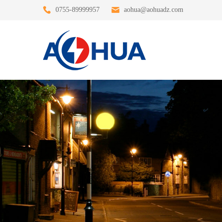
0755-89999957
aohua@aohuadz.com