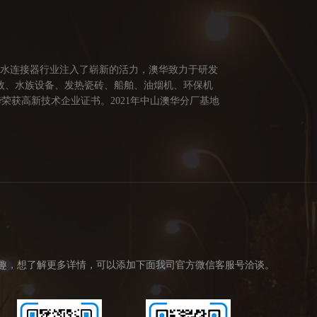
防水连接器行业注入了崭新的活力，澳华致力于研发
牧、水族设备、发热瓷砖、船舶、油烟机、环保机
荣获高新技术企业证书。2021年中山澳华分厂基地
供多方面的连接解决方案，让澳华连接器更好的服务
创造价值。 我们的价值观： 1、不断专研高端技
趣，想了解更多详情，可以添加下面我司官方微信客服号洽谈。