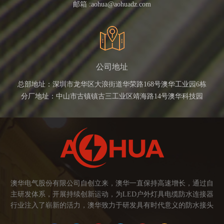
邮箱 :
aohua@aohuadz.com
公司地址
总部地址：深圳市龙华区大浪街道华荣路168号澳华工业园6栋
分厂地址：中山市古镇镇古三工业区靖海路14号澳华科技园
澳华电气股份有限公司自创立来，澳华一直保持高速增长，通过自
主研发体系，开展持续创新运动，为LED户外灯具电缆防水连接器
行业注入了崭新的活力，澳华致力于研发具有时代意义的防水接头
连接器产品。产品应用范围涉及城市亮化、智慧路灯、庭院灯、植