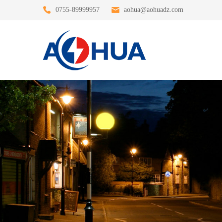
0755-89999957
aohua@aohuadz.com