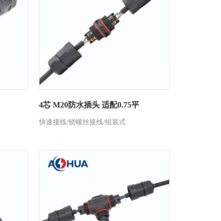
4芯 M20防水插头 适配0.75平
快速接线/锁螺丝接线/组装式