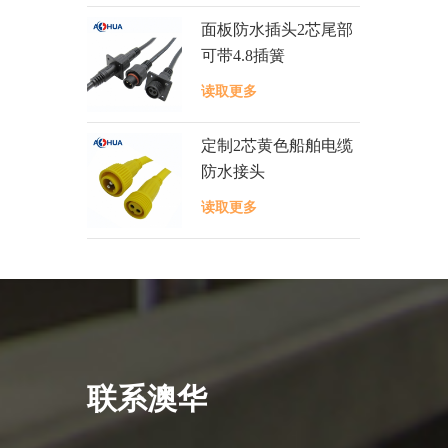
面板防水插头2芯尾部
可带4.8插簧
读取更多
定制2芯黄色船舶电缆
防水接头
读取更多
联系澳华