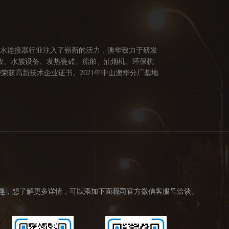
防水连接器行业注入了崭新的活力，澳华致力于研发
牧、水族设备、发热瓷砖、船舶、油烟机、环保机
荣获高新技术企业证书。2021年中山澳华分厂基地
供多方面的连接解决方案，让澳华连接器更好的服务
创造价值。 我们的价值观： 1、不断专研高端技
趣，想了解更多详情，可以添加下面我司官方微信客服号洽谈。