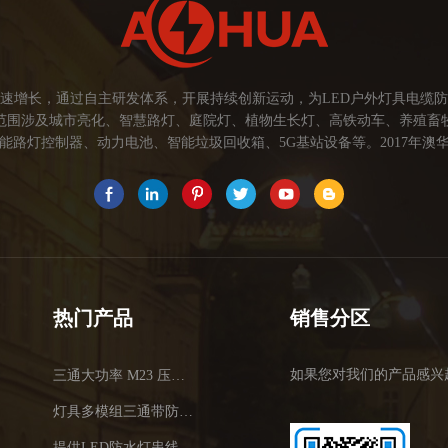
速增长，通过自主研发体系，开展持续创新运动，为LED户外灯具电缆
范围涉及城市亮化、智慧路灯、庭院灯、植物生长灯、高铁动车、养殖畜
路灯控制器、动力电池、智能垃圾回收箱、5G基站设备等。2017年澳华
为本，坚持创新，以市场为导向开发具有品质的线缆连接器产品，为客户提
关注市场发展，紧握客户的需求，提供有价值的线缆连接器解决方案，为客户
术，提高行业技术水平...
热门产品
销售分区
如果您对我们的产品感兴
三通大功率 M23 压接2.5平方
灯具多模组三通带防水插头
提供LED防水灯串线E27报价