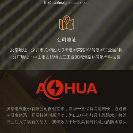
邮箱 :
aohua@aohuadz.com
公司地址
总部地址：深圳市龙华区大浪街道华荣路168号澳华工业园6栋
分厂地址：中山市古镇镇古三工业区靖海路14号澳华科技园
澳华电气股份有限公司自创立来，澳华一直保持高速增长，通过自
主研发体系，开展持续创新运动，为LED户外灯具电缆防水连接器
行业注入了崭新的活力，澳华致力于研发具有时代意义的防水接头
连接器产品。产品应用范围涉及城市亮化、智慧路灯、庭院灯、植