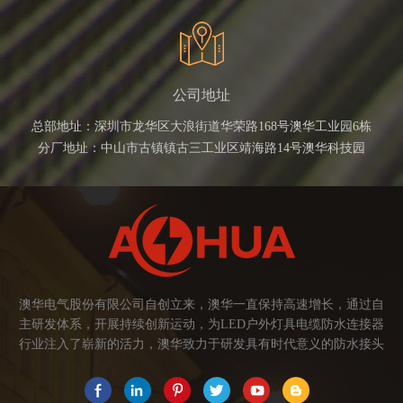
公司地址
总部地址：深圳市龙华区大浪街道华荣路168号澳华工业园6栋
分厂地址：中山市古镇镇古三工业区靖海路14号澳华科技园
澳华电气股份有限公司自创立来，澳华一直保持高速增长，通过自
主研发体系，开展持续创新运动，为LED户外灯具电缆防水连接器
行业注入了崭新的活力，澳华致力于研发具有时代意义的防水接头
连接器产品。产品应用范围涉及城市亮化、智慧路灯、庭院灯、植
物生长灯、高铁动车、养殖畜牧、水族设备、发热瓷砖、船舶、油