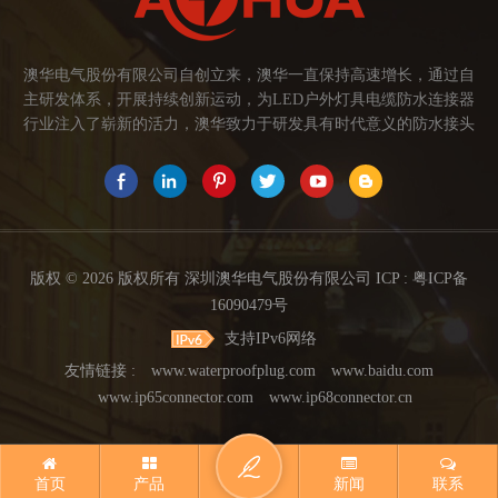
澳华电气股份有限公司自创立来，澳华一直保持高速增长，通过自
主研发体系，开展持续创新运动，为LED户外灯具电缆防水连接器
行业注入了崭新的活力，澳华致力于研发具有时代意义的防水接头
连接器产品。产品应用范围涉及城市亮化、智慧路灯、庭院灯、植
物生长灯、高铁动车、养殖畜牧、水族设备、发热瓷砖、船舶、油
烟机、环保机械、医疗保健设备、捕鱼集鱼灯、汽车大灯、太阳能
路灯控制器、动力电池、智能垃圾回收箱、5G基站设备等。2017年
澳华荣获高新技术企业证书。2021年中山澳华分厂基地成立。 我们
的愿景： 我们注重产品品质，以人为本，坚持创新，以市场为导向
版权 © 2026 版权所有 深圳澳华电气股份有限公司 ICP :
粤ICP备
开发具有品质的线缆连接器产品，为客户提供多方面的连接解决方
16090479号
案，让澳华连接器更好的服务于世界，让线缆更可靠的连接。 我们
支持IPv6网络
的使命： 关注市场发展，紧握客户的需求，提供有价值的线缆连接
器解决方案，为客户创造价值。 我们的价值观： 1、不断专研高端
友情链接 :
www.waterproofplug.com
www.baidu.com
技术，提高行业技术水平...
www.ip65connector.com
www.ip68connector.cn
首页
产品
新闻
联系