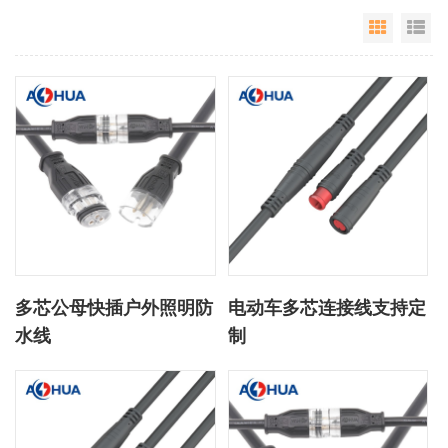
Grid Vie
Li
多芯公母快插户外照明防
电动车多芯连接线支持定
水线
制