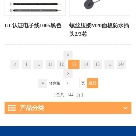
UL认证电子线1005黑色
螺丝压接M20面板防水插
头2/3芯
1
...
11
12
13
14
15
...
144
转到第
页
总共
144
页
产品分类