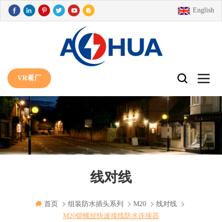
English
VR看厂
线对线
首页
组装防水插头系列
M20
线对线
M20锁螺丝快速接线防水连接器