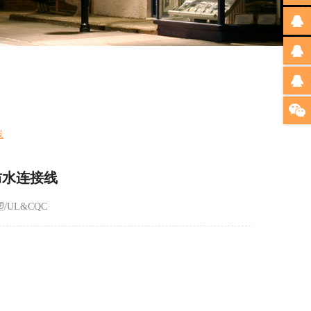
线
防水连接线
/UL&CQC