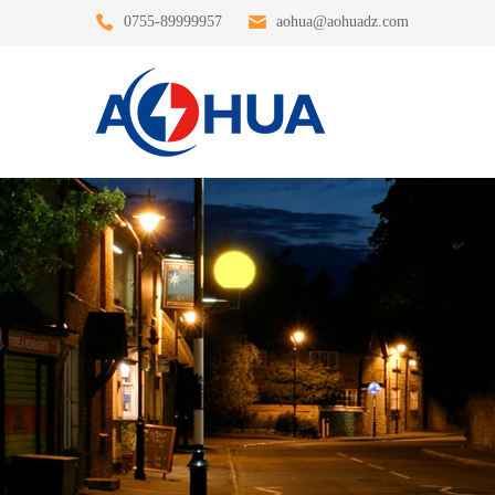
0755-89999957
aohua@aohuadz.com