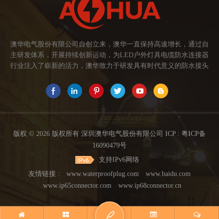
澳华电气股份有限公司自创立来，澳华一直保持高速增长，通过自
主研发体系，开展持续创新运动，为LED户外灯具电缆防水连接器
行业注入了崭新的活力，澳华致力于研发具有时代意义的防水接头
连接器产品。产品应用范围涉及城市亮化、智慧路灯、庭院灯、植
物生长灯、高铁动车、养殖畜牧、水族设备、发热瓷砖、船舶、油
烟机、环保机械、医疗保健设备、捕鱼集鱼灯、汽车大灯、太阳能
路灯控制器、动力电池、智能垃圾回收箱、5G基站设备等。2017年
澳华荣获高新技术企业证书。2021年中山澳华分厂基地成立。 我们
的愿景： 我们注重产品品质，以人为本，坚持创新，以市场为导向
版权 © 2026 版权所有 深圳澳华电气股份有限公司 ICP :
粤ICP备
开发具有品质的线缆连接器产品，为客户提供多方面的连接解决方
16090479号
案，让澳华连接器更好的服务于世界，让线缆更可靠的连接。 我们
支持IPv6网络
的使命： 关注市场发展，紧握客户的需求，提供有价值的线缆连接
器解决方案，为客户创造价值。 我们的价值观： 1、不断专研高端
友情链接 :
www.waterproofplug.com
www.baidu.com
技术，提高行业技术水平...
www.ip65connector.com
www.ip68connector.cn