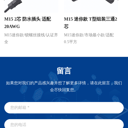
M15 2芯 防水插头 适配
M15 迷你款 T型组装三通2
M
20AWG
芯
M
线
M15迷你款/锁螺丝接线/认证齐
M15迷你款/市场最小款/适配
全
0.5平方
留言
如果您对我们的产品感兴趣并想了解更多详情，请在此留言，我们
会尽快回复您。