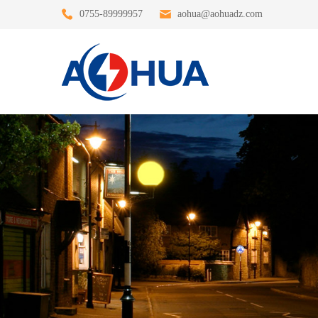
0755-89999957
aohua@aohuadz.com