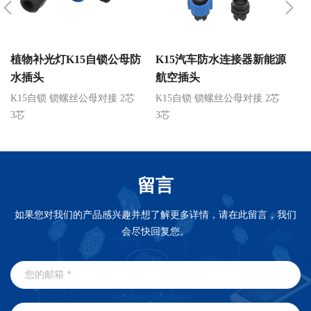
植物补光灯K15自锁公母防
K15汽车防水连接器新能源
K
水插头
航空插头
K15自锁 锁螺丝公母对接 2芯
K15自锁 锁螺丝公母对接 2芯
K
3芯
3芯
3
留言
如果您对我们的产品感兴趣并想了解更多详情，请在此留言，我们
会尽快回复您。