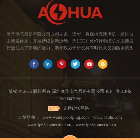
澳华电气股份有限公司自创立来，澳华一直保持高速增长，通过自
主研发体系，开展持续创新运动，为LED户外灯具电缆防水连接器
行业注入了崭新的活力，澳华致力于研发具有时代意义的防水接头
连接器产品。产品应用范围涉及城市亮化、智慧路灯、庭院灯、植
物生长灯、高铁动车、养殖畜牧、水族设备、发热瓷砖、船舶、油
烟机、环保机械、医疗保健设备、捕鱼集鱼灯、汽车大灯、太阳能
路灯控制器、动力电池、智能垃圾回收箱、5G基站设备等。2017年
澳华荣获高新技术企业证书。2021年中山澳华分厂基地成立。 我们
的愿景： 我们注重产品品质，以人为本，坚持创新，以市场为导向
版权 © 2026 版权所有 深圳澳华电气股份有限公司 ICP :
粤ICP备
开发具有品质的线缆连接器产品，为客户提供多方面的连接解决方
16090479号
案，让澳华连接器更好的服务于世界，让线缆更可靠的连接。 我们
支持IPv6网络
的使命： 关注市场发展，紧握客户的需求，提供有价值的线缆连接
器解决方案，为客户创造价值。 我们的价值观： 1、不断专研高端
友情链接 :
www.waterproofplug.com
www.baidu.com
技术，提高行业技术水平...
www.ip65connector.com
www.ip68connector.cn