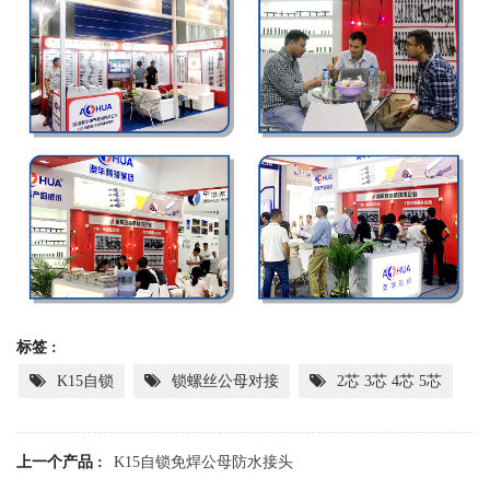
标签 :
K15自锁
锁螺丝公母对接
2芯 3芯 4芯 5芯
上一个产品 :
K15自锁免焊公母防水接头