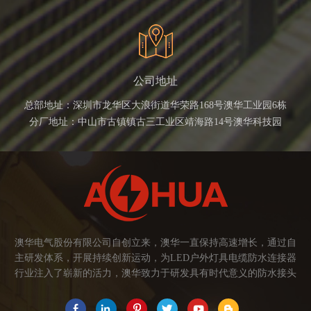
公司地址
总部地址：深圳市龙华区大浪街道华荣路168号澳华工业园6栋
分厂地址：中山市古镇镇古三工业区靖海路14号澳华科技园
澳华电气股份有限公司自创立来，澳华一直保持高速增长，通过自
主研发体系，开展持续创新运动，为LED户外灯具电缆防水连接器
行业注入了崭新的活力，澳华致力于研发具有时代意义的防水接头
连接器产品。产品应用范围涉及城市亮化、智慧路灯、庭院灯、植
物生长灯、高铁动车、养殖畜牧、水族设备、发热瓷砖、船舶、油