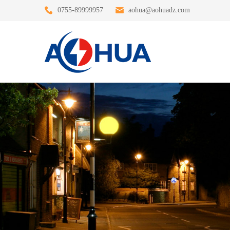
0755-89999957
aohua@aohuadz.com