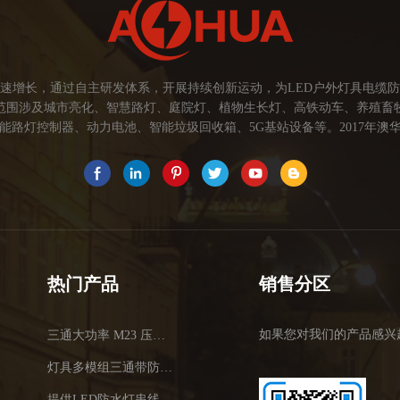
速增长，通过自主研发体系，开展持续创新运动，为LED户外灯具电缆
范围涉及城市亮化、智慧路灯、庭院灯、植物生长灯、高铁动车、养殖畜
路灯控制器、动力电池、智能垃圾回收箱、5G基站设备等。2017年澳华
为本，坚持创新，以市场为导向开发具有品质的线缆连接器产品，为客户提
关注市场发展，紧握客户的需求，提供有价值的线缆连接器解决方案，为客户
术，提高行业技术水平...
热门产品
销售分区
如果您对我们的产品感兴
三通大功率 M23 压接2.5平方
灯具多模组三通带防水插头
提供LED防水灯串线E27报价