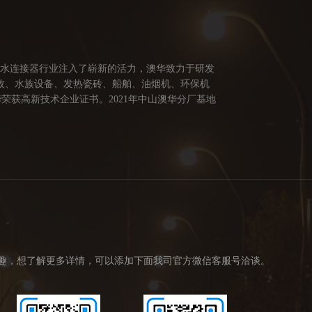
防水连接器行业注入了崭新的活力，澳华致力于研发
牧、水族设备、发热瓷砖、船舶、油烟机、环保机
荣获高新技术企业证书。2021年中山澳华分厂基地
供多方面的连接解决方案，让澳华连接器更好的服务
创造价值。 我们的价值观： 1、不断专研高端技
趣，想了解更多详情，可以添加下面我司官方微信客服号洽谈。