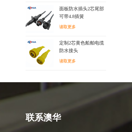
面板防水插头2芯尾部
可带4.8插簧
读取更多
定制2芯黄色船舶电缆
防水接头
读取更多
联系澳华