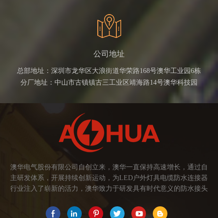
公司地址
总部地址：深圳市龙华区大浪街道华荣路168号澳华工业园6栋
分厂地址：中山市古镇镇古三工业区靖海路14号澳华科技园
澳华电气股份有限公司自创立来，澳华一直保持高速增长，通过自
主研发体系，开展持续创新运动，为LED户外灯具电缆防水连接器
行业注入了崭新的活力，澳华致力于研发具有时代意义的防水接头
连接器产品。产品应用范围涉及城市亮化、智慧路灯、庭院灯、植
物生长灯、高铁动车、养殖畜牧、水族设备、发热瓷砖、船舶、油