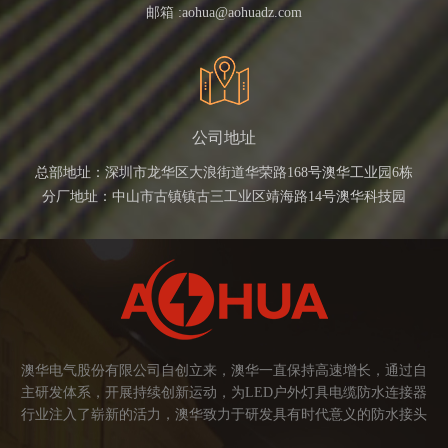
邮箱 :
aohua@aohuadz.com
公司地址
总部地址：深圳市龙华区大浪街道华荣路168号澳华工业园6栋
分厂地址：中山市古镇镇古三工业区靖海路14号澳华科技园
澳华电气股份有限公司自创立来，澳华一直保持高速增长，通过自
主研发体系，开展持续创新运动，为LED户外灯具电缆防水连接器
行业注入了崭新的活力，澳华致力于研发具有时代意义的防水接头
连接器产品。产品应用范围涉及城市亮化、智慧路灯、庭院灯、植