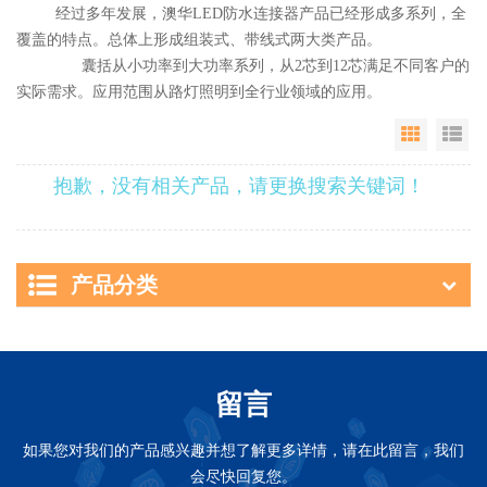
经过多年发展，澳华LED防水连接器产品已经形成多系列，全
覆盖的特点。总体上形成组装式、带线式两大类产品。
囊括从小功率到大功率系列，从2芯到12芯满足不同客户的
实际需求。应用范围从路灯照明到全行业领域的应用。
Grid Vie
Li
抱歉，没有相关产品，请更换搜索关键词！
产品分类
留言
如果您对我们的产品感兴趣并想了解更多详情，请在此留言，我们
会尽快回复您。