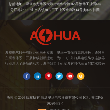
总部地址：深圳市龙华区大浪街道华荣路168号澳华工业园6栋
分厂地址：中山市古镇镇古三工业区靖海路14号澳华科技园
澳华电气股份有限公司自创立来，澳华一直保持高速增长，通过自
主研发体系，开展持续创新运动，为LED户外灯具电缆防水连接器
行业注入了崭新的活力，澳华致力于研发具有时代意义的防水接头
连接器产品。产品应用范围涉及城市亮化、智慧路灯、庭院灯、植
物生长灯、高铁动车、养殖畜牧、水族设备、发热瓷砖、船舶、油
烟机、环保机械、医疗保健设备、捕鱼集鱼灯、汽车大灯、太阳能
路灯控制器、动力电池、智能垃圾回收箱、5G基站设备等。2017年
澳华荣获高新技术企业证书。2021年中山澳华分厂基地成立。 我们
的愿景： 我们注重产品品质，以人为本，坚持创新，以市场为导向
版权 © 2026 版权所有 深圳澳华电气股份有限公司 ICP :
粤ICP备
开发具有品质的线缆连接器产品，为客户提供多方面的连接解决方
16090479号
案，让澳华连接器更好的服务于世界，让线缆更可靠的连接。 我们