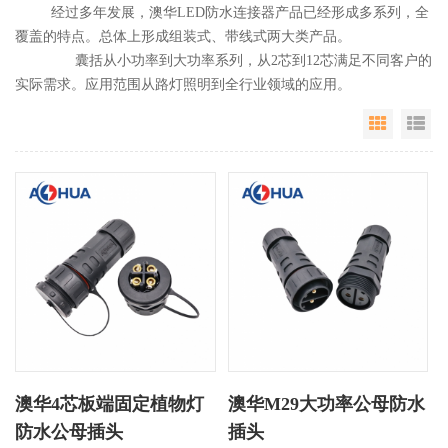
经过多年发展，澳华LED防水连接器产品已经形成多系列，全
覆盖的特点。总体上形成组装式、带线式两大类产品。
囊括从小功率到大功率系列，从2芯到12芯满足不同客户的
实际需求。应用范围从路灯照明到全行业领域的应用。
Grid Vie
Li
澳华4芯板端固定植物灯
澳华M29大功率公母防水
防水公母插头
插头