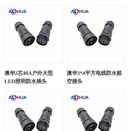
澳华2芯40A户外大型
澳华3*4平方电线防水航
LED照明防水插头
空插头