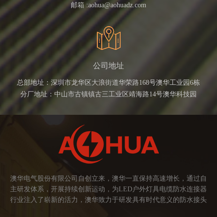
邮箱 :
aohua@aohuadz.com
公司地址
总部地址：深圳市龙华区大浪街道华荣路168号澳华工业园6栋
分厂地址：中山市古镇镇古三工业区靖海路14号澳华科技园
澳华电气股份有限公司自创立来，澳华一直保持高速增长，通过自
主研发体系，开展持续创新运动，为LED户外灯具电缆防水连接器
行业注入了崭新的活力，澳华致力于研发具有时代意义的防水接头
连接器产品。产品应用范围涉及城市亮化、智慧路灯、庭院灯、植