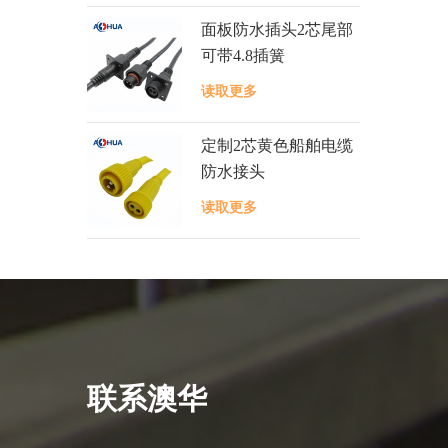
面板防水插头2芯尾部
可带4.8插簧
读取更多
定制2芯黄色船舶电缆
防水接头
读取更多
联系澳华