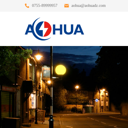
0755-89999957
aohua@aohuadz.com