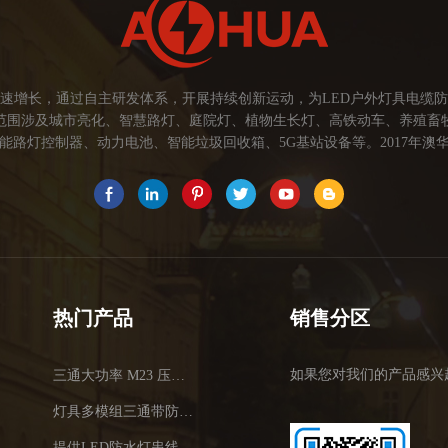
速增长，通过自主研发体系，开展持续创新运动，为LED户外灯具电缆
范围涉及城市亮化、智慧路灯、庭院灯、植物生长灯、高铁动车、养殖畜
路灯控制器、动力电池、智能垃圾回收箱、5G基站设备等。2017年澳华
为本，坚持创新，以市场为导向开发具有品质的线缆连接器产品，为客户提
关注市场发展，紧握客户的需求，提供有价值的线缆连接器解决方案，为客户
术，提高行业技术水平...
热门产品
销售分区
如果您对我们的产品感兴
三通大功率 M23 压接2.5平方
灯具多模组三通带防水插头
提供LED防水灯串线E27报价