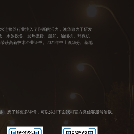
防水连接器行业注入了崭新的活力，澳华致力于研发
牧、水族设备、发热瓷砖、船舶、油烟机、环保机
荣获高新技术企业证书。2021年中山澳华分厂基地
供多方面的连接解决方案，让澳华连接器更好的服务
创造价值。 我们的价值观： 1、不断专研高端技
趣，想了解更多详情，可以添加下面我司官方微信客服号洽谈。