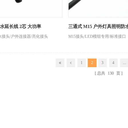
水延长线 2芯 大功率
三通式 M15 户外灯具照明防
水接头/户外连接器/亮化接头
M15接头/LED模组专用/标准接口
1
2
3
4
...
总共
130
页