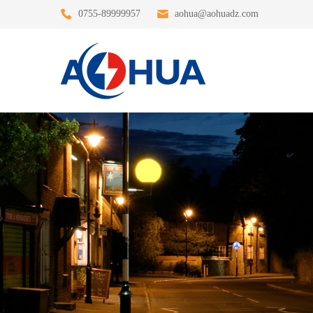
0755-89999957
aohua@aohuadz.com