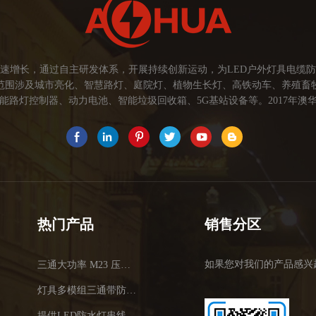
速增长，通过自主研发体系，开展持续创新运动，为LED户外灯具电缆
范围涉及城市亮化、智慧路灯、庭院灯、植物生长灯、高铁动车、养殖畜
路灯控制器、动力电池、智能垃圾回收箱、5G基站设备等。2017年澳华
为本，坚持创新，以市场为导向开发具有品质的线缆连接器产品，为客户提
关注市场发展，紧握客户的需求，提供有价值的线缆连接器解决方案，为客户
术，提高行业技术水平...
热门产品
销售分区
如果您对我们的产品感兴
三通大功率 M23 压接2.5平方
灯具多模组三通带防水插头
提供LED防水灯串线E27报价