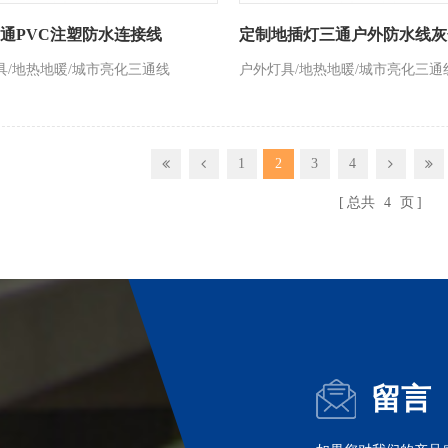
通PVC注塑防水连接线
定制地插灯三通户外防水线灰
具/地热地暖/城市亮化三通线
户外灯具/地热地暖/城市亮化三通
1
2
3
4
总共
4
页
留言