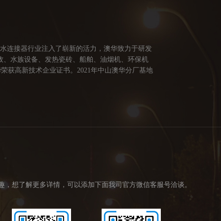
防水连接器行业注入了崭新的活力，澳华致力于研发
牧、水族设备、发热瓷砖、船舶、油烟机、环保机
荣获高新技术企业证书。2021年中山澳华分厂基地
供多方面的连接解决方案，让澳华连接器更好的服务
创造价值。 我们的价值观： 1、不断专研高端技
趣，想了解更多详情，可以添加下面我司官方微信客服号洽谈。