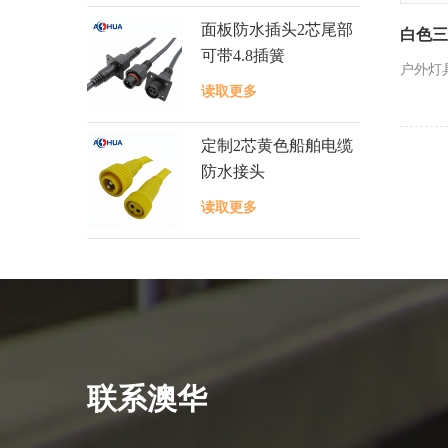
面板防水插头2芯尾部
白色三
可带4.8插簧
户外灯
读取更多
定制2芯黄色船舶电缆
防水接头
读取更多
联系澳华