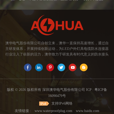
澳华电气股份有限公司自创立来，澳华一直保持高速增长，通过自
主研发体系，开展持续创新运动，为LED户外灯具电缆防水连接器
行业注入了崭新的活力，澳华致力于研发具有时代意义的防水接头
连接器产品。产品应用范围涉及城市亮化、智慧路灯、庭院灯、植
物生长灯、高铁动车、养殖畜牧、水族设备、发热瓷砖、船舶、油
烟机、环保机械、医疗保健设备、捕鱼集鱼灯、汽车大灯、太阳能
路灯控制器、动力电池、智能垃圾回收箱、5G基站设备等。2017年
澳华荣获高新技术企业证书。2021年中山澳华分厂基地成立。 我们
的愿景： 我们注重产品品质，以人为本，坚持创新，以市场为导向
版权 © 2026 版权所有 深圳澳华电气股份有限公司 ICP :
粤ICP备
开发具有品质的线缆连接器产品，为客户提供多方面的连接解决方
16090479号
案，让澳华连接器更好的服务于世界，让线缆更可靠的连接。 我们
支持IPv6网络
的使命： 关注市场发展，紧握客户的需求，提供有价值的线缆连接
器解决方案，为客户创造价值。 我们的价值观： 1、不断专研高端
友情链接 :
www.waterproofplug.com
www.baidu.com